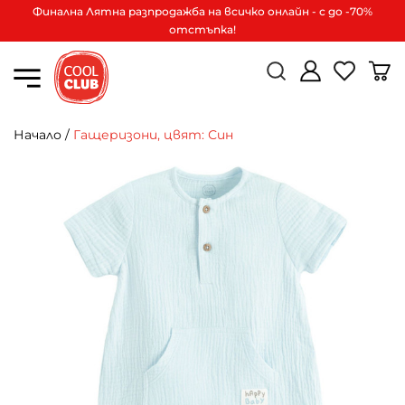
Финална Лятна разпродажба на всичко онлайн - с до -70%
отстъпка!
Начало
/
Гащеризони, цвят: Син