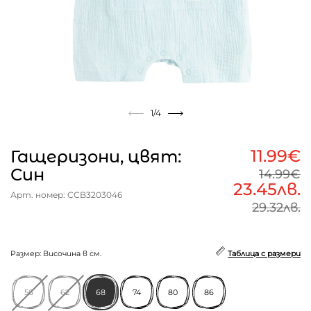
1
/4
11.99€
Гащеризони, цвят:
Син
14.99€
23.45лв.
Арт. номер: CCB3203046
29.32лв.
Размер: Височина в см.
Таблица с размери
56
62
68
74
80
86