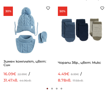
30%
50%
Зимен комплект, цвят:
Чорапи 3бр., цвят: Микс
Син
16.09€
/
4.49€
/
22.99€
8.99€
31.47лв.
8.78лв.
44.96лв.
17.58лв.