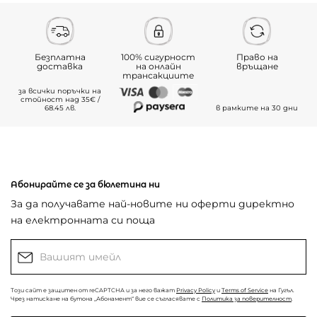
Безплатна
100% сигурност
Право на
доставка
на онлайн
връщане
трансакциите
за всички поръчки на
стойност над 35€ /
68.45 лв.
в рамките на 30 дни
Абонирайте се за бюлетина ни
За да получавате най-новите ни оферти директно
на електронната си поща
Този сайт е защитен от reCAPTCHA и за него важат
Privacy Policy
и
Terms of Service
на Гугъл.
Чрез натискане на бутона „Абонамент“ вие се съгласявате с
Политика за поверителност
.