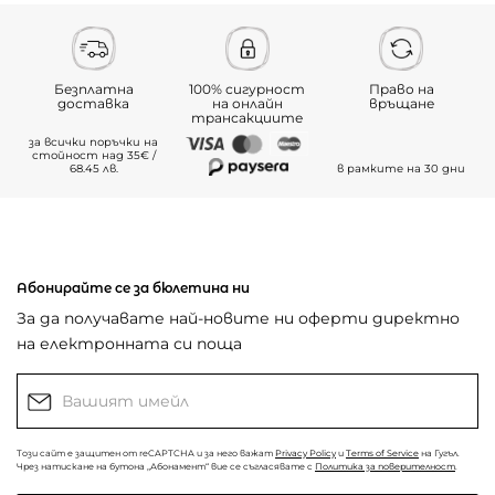
Безплатна
100% сигурност
Право на
доставка
на онлайн
връщане
трансакциите
за всички поръчки на
стойност над 35€ /
68.45 лв.
в рамките на 30 дни
Абонирайте се за бюлетина ни
За да получавате най-новите ни оферти директно
на електронната си поща
Този сайт е защитен от reCAPTCHA и за него важат
Privacy Policy
и
Terms of Service
на Гугъл.
Чрез натискане на бутона „Абонамент“ вие се съгласявате с
Политика за поверителност
.