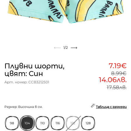
1
/2
7.19€
Плувни шорти,
цвят: Син
8.99€
14.06лв.
Арт. номер: CCB3212501
17.58лв.
Размер: Височина в см.
Таблица с размери
98
104
110
116
122
128