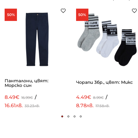
50%
50%
Панталони, цвят:
Чорапи 3бр., цвят: Микс
Морско син
8.49€
/
4.49€
/
16.99€
8.99€
16.61лв.
8.78лв.
33.23лв.
17.58лв.