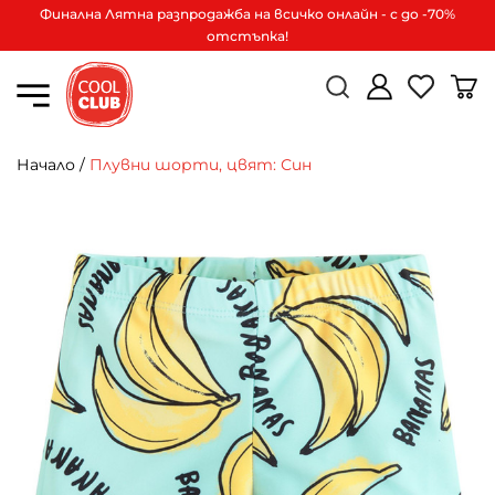
Финална Лятна разпродажба на всичко онлайн - с до -70%
отстъпка!
Начало
/
Плувни шорти, цвят: Син