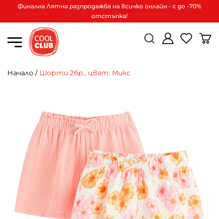
Финална Лятна разпродажба на всичко онлайн - с до -70%
отстъпка!
Начало
/
Шорти 2бр., цвят: Микс