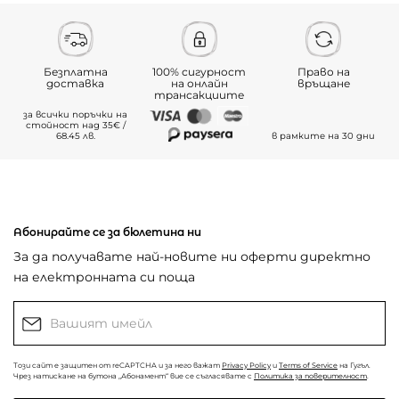
Безплатна
100% сигурност
Право на
доставка
на онлайн
връщане
трансакциите
за всички поръчки на
стойност над 35€ /
68.45 лв.
в рамките на 30 дни
Абонирайте се за бюлетина ни
За да получавате най-новите ни оферти директно
на електронната си поща
Този сайт е защитен от reCAPTCHA и за него важат
Privacy Policy
и
Terms of Service
на Гугъл.
Чрез натискане на бутона „Абонамент“ вие се съгласявате с
Политика за поверителност
.