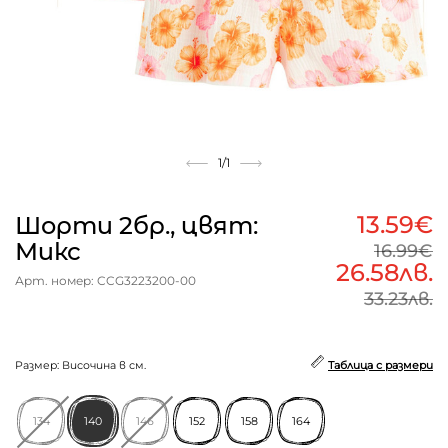
1
/1
13.59€
Шорти 2бр., цвят:
Микс
16.99€
26.58лв.
Арт. номер: CCG3223200-00
33.23лв.
Размер: Височина в см.
Таблица с размери
134
140
146
152
158
164