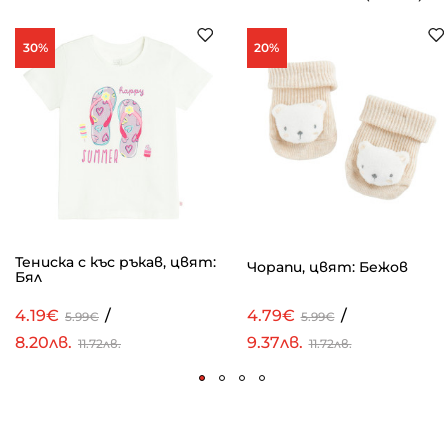
30%
20%
Тениска с къс ръкав, цвят:
Чорапи, цвят: Бежов
Бял
4.19€
/
4.79€
/
5.99€
5.99€
8.20лв.
9.37лв.
11.72лв.
11.72лв.