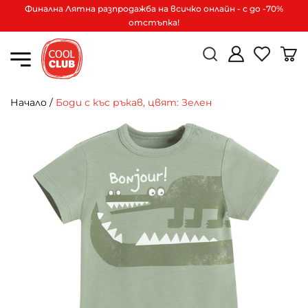
Финална Лятна разпродажба на всичко онлайн - с до -70%
отстъпка!
Начало
/
Боди с къс ръкав, цвят: Зелен