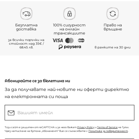
Безплатна
100% сигурност
Право на
доставка
на онлайн
връщане
трансакциите
за всички поръчки на
стойност над 35€ /
68.45 лв.
в рамките на 30 дни
Абонирайте се за бюлетина ни
За да получавате най-новите ни оферти директно
на електронната си поща
Този сайт е защитен от reCAPTCHA и за него важат
Privacy Policy
и
Terms of Service
на Гугъл.
Чрез натискане на бутона „Абонамент“ вие се съгласявате с
Политика за поверителност
.