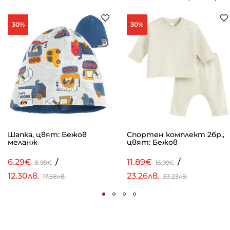
30%
30%
Шапка, цвят: Бежов
Спортен комплект 2бр.,
меланж
цвят: Бежов
6.29€
/
11.89€
/
8.99€
16.99€
12.30лв.
23.26лв.
17.58лв.
33.23лв.