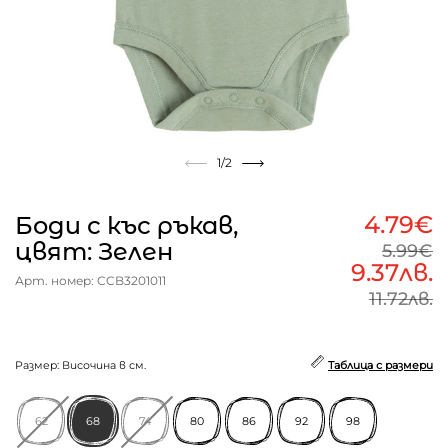
1
/2
4.79€
Боди с къс ръкав,
цвят: Зелен
5.99€
9.37лв.
Арт. номер: CCB3201011
11.72лв.
Размер: Височина в см.
Таблица с размери
62
68
74
80
86
92
98