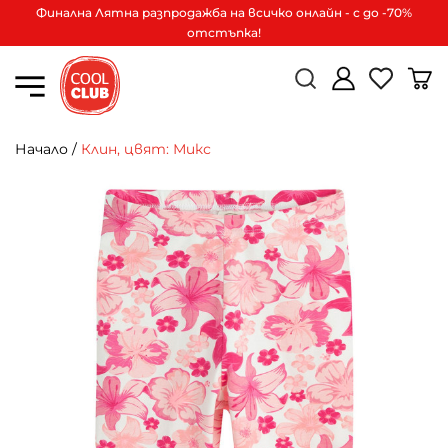
Финална Лятна разпродажба на всичко онлайн - с до -70%
отстъпка!
Начало
/
Клин, цвят: Микс