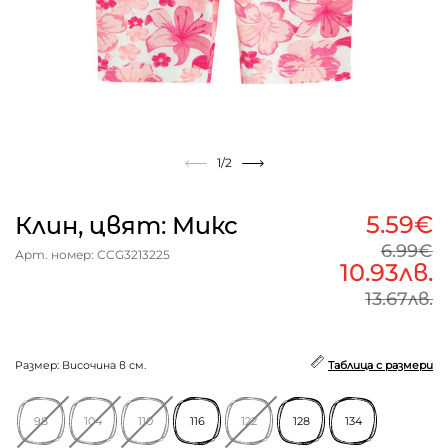
1
/2
5.59€
Клин, цвят: Микс
6.99€
Арт. номер: CCG3213225
10.93лв.
13.67лв.
Размер: Височина в см.
Таблица с размери
98
104
110
116
122
128
134