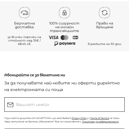
Безплатна
100% сигурност
Право на
доставка
на онлайн
връщане
трансакциите
за всички поръчки на
стойност над 35€ /
68.45 лв.
в рамките на 30 дни
Абонирайте се за бюлетина ни
За да получавате най-новите ни оферти директно
на електронната си поща
Този сайт е защитен от reCAPTCHA и за него важат
Privacy Policy
и
Terms of Service
на Гугъл.
Чрез натискане на бутона „Абонамент“ вие се съгласявате с
Политика за поверителност
.