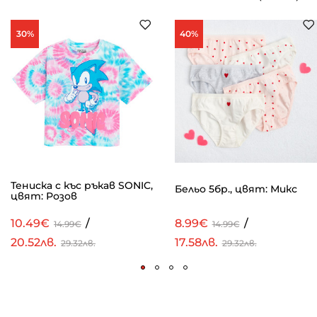
30%
40%
Тениска с къс ръкав SONIC,
Бельо 5бр., цвят: Микс
цвят: Розов
10.49€
/
8.99€
/
14.99€
14.99€
20.52лв.
17.58лв.
29.32лв.
29.32лв.