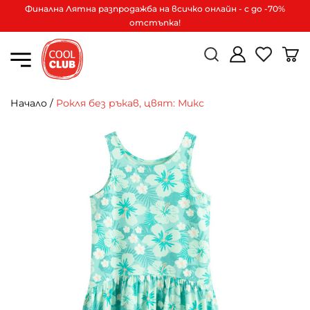
Финална Лятна разпродажба на всичко онлайн - с до -70%
отстъпка!
Начало
/
Рокля без ръкав, цвят: Микс