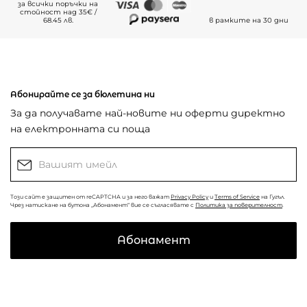
за всички поръчки на
стойност над 35€ /
68.45 лв.
в рамките на 30 дни
Абонирайте се за бюлетина ни
За да получавате най-новите ни оферти директно
на електронната си поща
Този сайт е защитен от reCAPTCHA и за него важат
Privacy Policy
и
Terms of Service
на Гугъл.
Чрез натискане на бутона „Абонамент“ вие се съгласявате с
Политика за поверителност
.
Абонамент