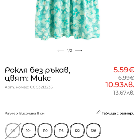
1
/2
5.59€
Рокля без ръкав,
цвят: Микс
6.99€
10.93лв.
Арт. номер: CCG3213235
13.67лв.
Размер: Височина в см.
Таблица с размери
98
104
110
116
122
128