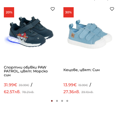
20%
30%
Спортни обувки PAW
Кецове, цвят: Син
PATROL, цвят: Морско
син
31.99€
/
13.99€
/
39.99€
19.99€
62.57лв.
27.36лв.
78.21лв.
39.10лв.