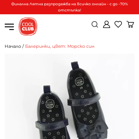
Финална Лятна разпродажба на всичко онлайн - с до -70%
отстъпка!
Начало
/
Балеринки, цвят: Морско син