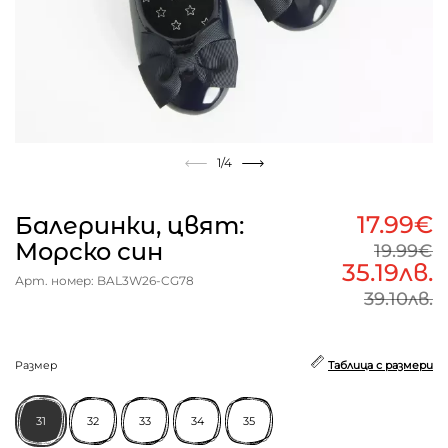
1
/4
17.99€
Балеринки, цвят:
Морско син
19.99€
35.19лв.
Арт. номер: BAL3W26-CG78
39.10лв.
Размер
Таблица с размери
31
32
33
34
35