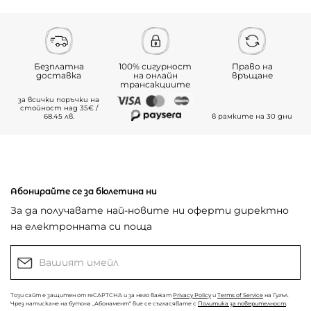
Безплатна
100% сигурност
Право на
доставка
на онлайн
връщане
трансакциите
за всички поръчки на
стойност над 35€ /
68.45 лв.
в рамките на 30 дни
Абонирайте се за бюлетина ни
За да получавате най-новите ни оферти директно
на електронната си поща
Този сайт е защитен от reCAPTCHA и за него важат
Privacy Policy
и
Terms of Service
на Гугъл.
Чрез натискане на бутона „Абонамент“ вие се съгласявате с
Политика за поверителност
.