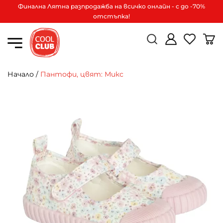
Финална Лятна разпродажба на всичко онлайн - с до -70%
отстъпка!
Начало
/
Пантофи, цвят: Микс