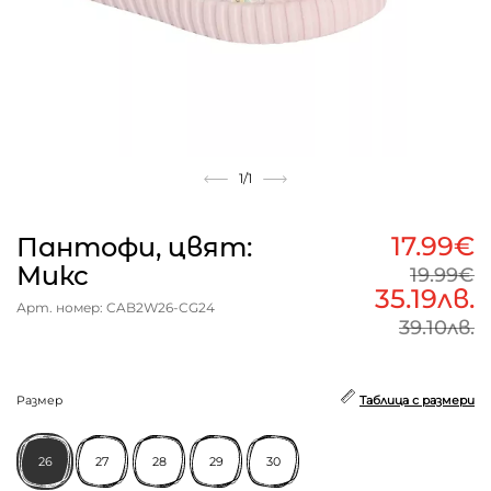
1
/1
17.99€
Пантофи, цвят:
Микс
19.99€
35.19лв.
Арт. номер: CAB2W26-CG24
39.10лв.
Размер
Таблица с размери
26
27
28
29
30