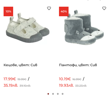
10%
40%
Кецове, цвят: Сив
Пантофи, цвят: Сив
17.99€
/
10.19€
/
19.99€
16.99€
35.19лв.
19.93лв.
39.10лв.
33.23лв.