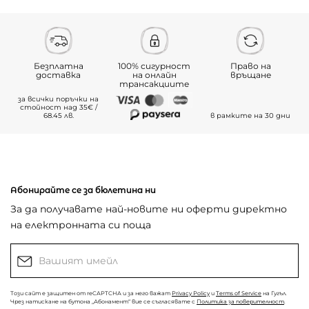
Безплатна
100% сигурност
Право на
доставка
на онлайн
връщане
трансакциите
за всички поръчки на
стойност над 35€ /
68.45 лв.
в рамките на 30 дни
Абонирайте се за бюлетина ни
За да получавате най-новите ни оферти директно
на електронната си поща
Този сайт е защитен от reCAPTCHA и за него важат
Privacy Policy
и
Terms of Service
на Гугъл.
Чрез натискане на бутона „Абонамент“ вие се съгласявате с
Политика за поверителност
.