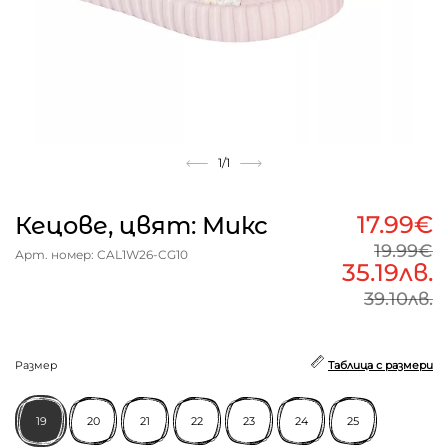
1
/1
17.99€
Кецове, цвят: Микс
19.99€
Арт. номер: CAL1W26-CG10
35.19лв.
39.10лв.
Размер
Таблица с размери
19
20
21
22
23
24
25