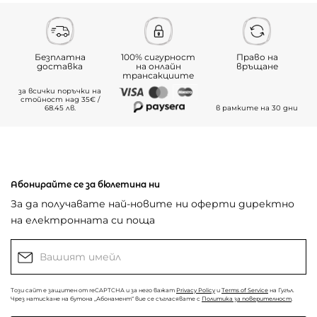
Безплатна
100% сигурност
Право на
доставка
на онлайн
връщане
трансакциите
за всички поръчки на
стойност над 35€ /
68.45 лв.
в рамките на 30 дни
Абонирайте се за бюлетина ни
За да получавате най-новите ни оферти директно
на електронната си поща
Този сайт е защитен от reCAPTCHA и за него важат
Privacy Policy
и
Terms of Service
на Гугъл.
Чрез натискане на бутона „Абонамент“ вие се съгласявате с
Политика за поверителност
.