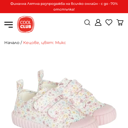
Финална Лятна разпродажба на всичко онлайн - с до -70%
отстъпка!
Начало
/
Кецове, цвят: Микс