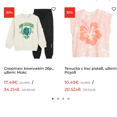
30%
30%
Спортен комплект 2бр.,
Тениска с къс ръкав, цвят:
цвят: Микс
Розов
17.49€
/
10.49€
/
24.99€
14.99€
34.21лв.
20.52лв.
48.88лв.
29.32лв.