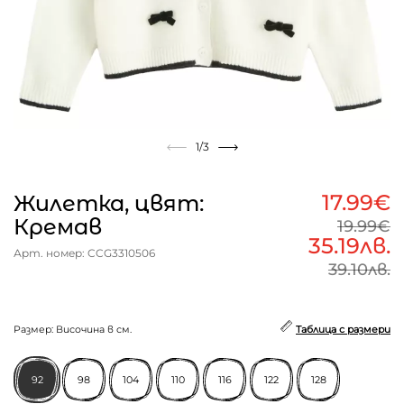
1
/3
17.99€
Жилетка, цвят:
Кремав
19.99€
35.19лв.
Арт. номер: CCG3310506
39.10лв.
Размер: Височина в см.
Таблица с размери
92
98
104
110
116
122
128