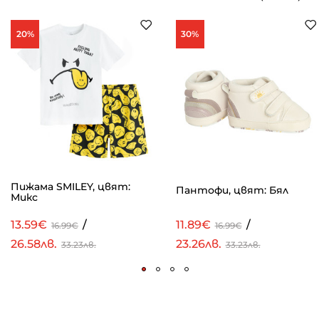
20%
30%
Пижама SMILEY, цвят:
Пантофи, цвят: Бял
Микс
13.59€
/
11.89€
/
16.99€
16.99€
26.58лв.
23.26лв.
33.23лв.
33.23лв.