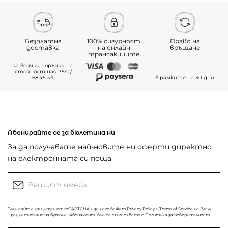
Безплатна
100% сигурност
Право на
доставка
на онлайн
връщане
трансакциите
за всички поръчки на
стойност над 35€ /
68.45 лв.
в рамките на 30 дни
Абонирайте се за бюлетина ни
За да получавате най-новите ни оферти директно
на електронната си поща
Този сайт е защитен от reCAPTCHA и за него важат
Privacy Policy
и
Terms of Service
на Гугъл.
Чрез натискане на бутона „Абонамент“ вие се съгласявате с
Политика за поверителност
.