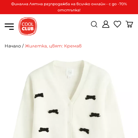
Финална Лятна разпродажба на всичко онлайн - с до -70%
отстъпка!
Начало
/
Жилетка, цвят: Кремав