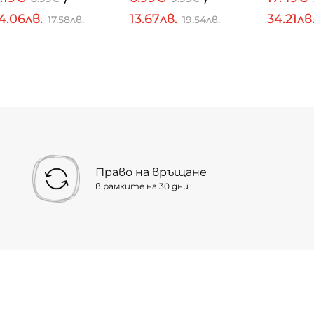
4.06лв.
13.67лв.
34.21лв
17.58лв.
19.54лв.
Право на връщане
в рамките на 30 дни