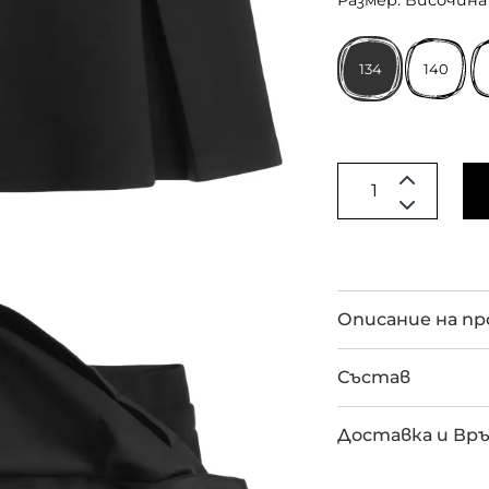
Размер: Височина 
134
140
Описание на п
Състав
Доставка и Вр