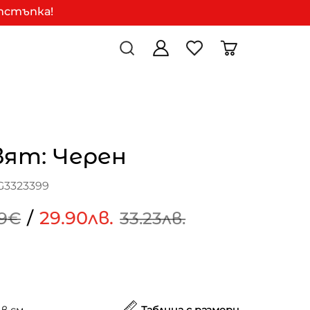
отстъпка!
вят: Черен
G3323399
/
29.90лв.
99€
33.23лв.