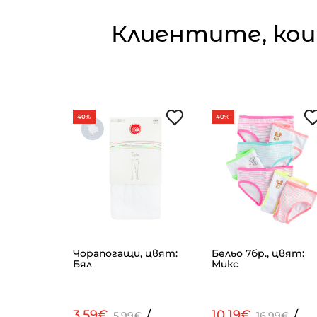
Клиентите, кои
40%
40%
тюми
Чорапогащи, цвят:
Бельо 7бр., цвят:
 Микс
Бял
Микс
/
3.59€
/
10.19€
/
9€
5.99€
16.99€