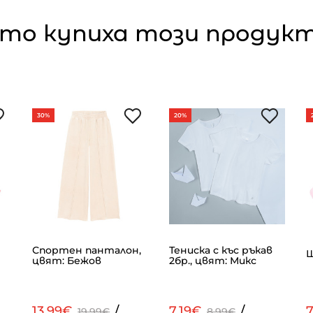
то купиха този продукт,
30%
20%
Спортен панталон,
Тениска с къс ръкав
Ш
цвят: Бежов
2бр., цвят: Микс
13.99€
/
7.19€
/
7
19.99€
8.99€