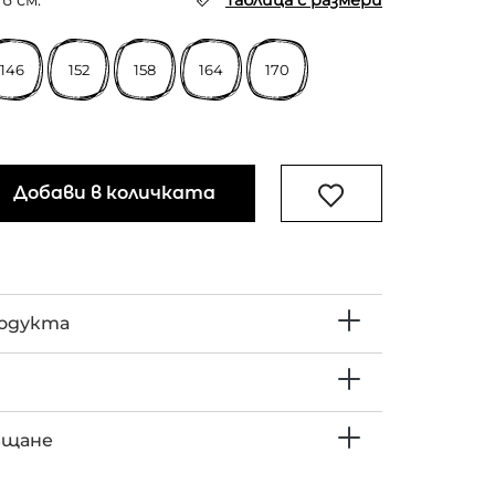
в см.
Таблица с размери
146
152
158
164
170
Добави в количката
родукта
ъщане