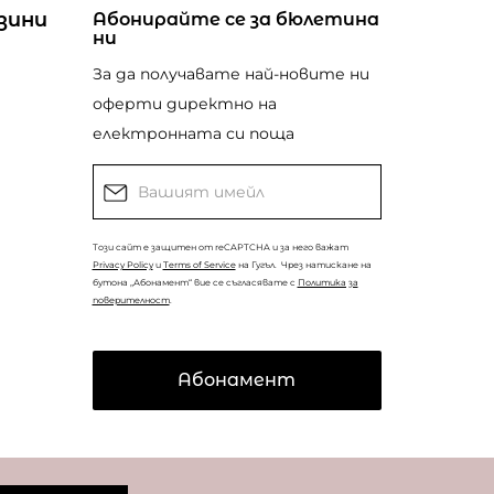
зини
Абонирайте се за бюлетина
ни
За да получавате най-новите ни
оферти директно на
електронната си поща
Този сайт е защитен от reCAPTCHA и за него важат
Privacy Policy
и
Terms of Service
на Гугъл.
Чрез натискане на
бутона „Абонамент“ вие се съгласявате с
Политика за
поверителност
.
Абонамент
© Copyright
Coolclub
2022. Всички права запазени.