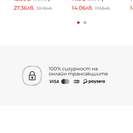
27.36лв.
14.06лв.
1
39.10лв.
17.58лв.
100% сигурност на
онлайн трансакциите