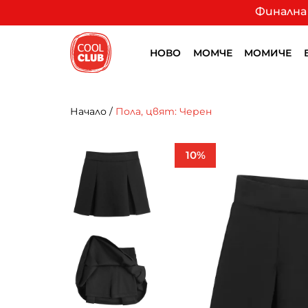
Финална 
НОВО
МОМЧЕ
МОМИЧЕ
Начало
/
Пола, цвят: Черен
10%