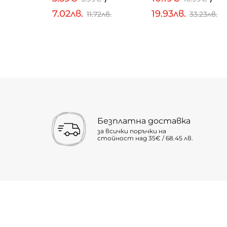
7.02лв.
19.93лв.
.32лв.
11.72лв.
33.23лв.
Безплатна доставка
за всички поръчки на
стойност над 35€ / 68.45 лв.